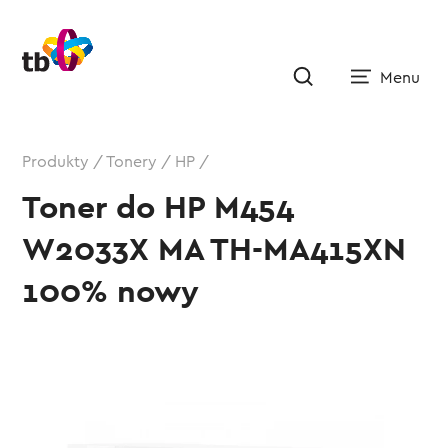
Produkty
/
Tonery
/
HP
/
Toner do HP M454
W2033X MA TH-MA415XN
100% nowy